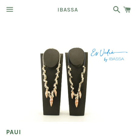
Buscar
C
IBASSA
Menú
PAUI